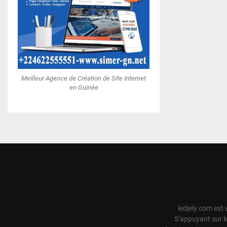
Meilleur Agence de Création de Site Internet
en Guinée
ledjely.com est 
S’appuyant sur l