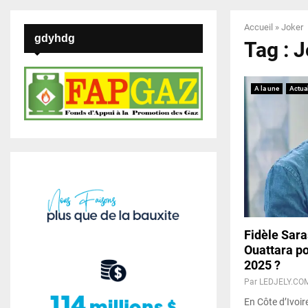
Accueil
»
Joker
gdyhdg
Tag : 
A la une
Actual
Fidèle Sara
Ouattara po
2025 ?
Par
LEDJELY.CO
En Côte d’Ivoire