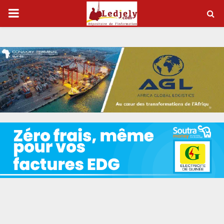
P
R
I
M
A
R
Y
M