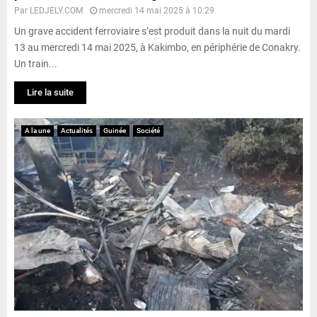
Par
LEDJELY.COM
mercredi 14 mai 2025 à 10:29
Un grave accident ferroviaire s’est produit dans la nuit du mardi
13 au mercredi 14 mai 2025, à Kakimbo, en périphérie de Conakry.
Un train...
Lire la suite
A la une
Actualités
Guinée
Société