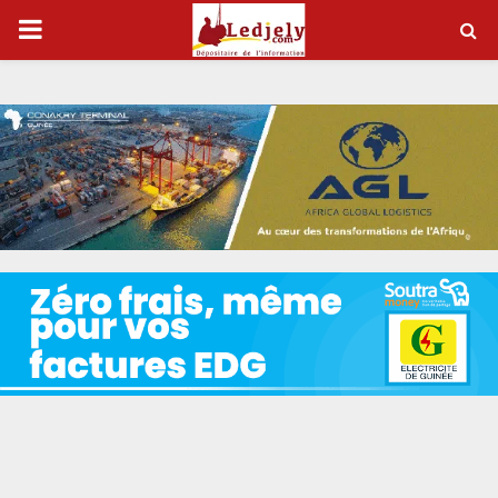
P
R
I
M
A
R
Y
M