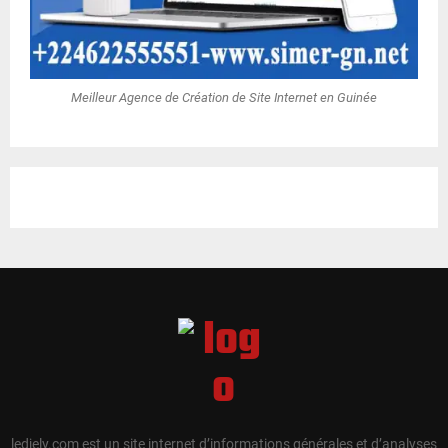
Meilleur Agence de Création de Site Internet en Guinée
ledjely.com est un site internet d’informations générales et d’analyses