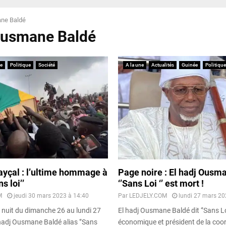
ne Baldé
Ousmane Baldé
e
Politique
Société
A la une
Actualités
Guinée
Politique
yçal : l’ultime hommage à
Page noire : El hadj Ousm
s loi’’
‘’Sans Loi ‘’ est mort !
M
jeudi 30 mars 2023 à 14:40
Par
LEDJELY.COM
lundi 27 mars 20
 nuit du dimanche 26 au lundi 27
El hadj Ousmane Baldé dit ‘’Sans Lo
hadj Ousmane Baldé alias ‘’Sans
économique et président de la coo