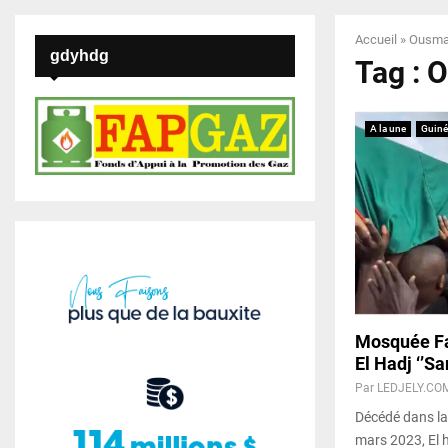
Accueil
»
Ousma
gdyhdg
Tag : 
A la une
Guiné
Mosquée Fa
El Hadj ‘’San
Par
LEDJELY.CO
Décédé dans la
mars 2023, El 