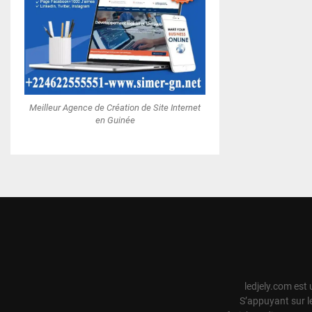
Meilleur Agence de Création de Site Internet
en Guinée
ledjely.com est 
S’appuyant sur l