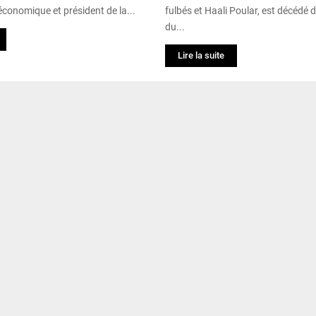
r économique et président de la...
fulbés et Haali Poular, est décédé d
du...
Lire la suite