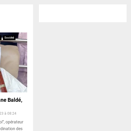
Société
ane Baldé,
23 à 08:24
i’’, opérateur
rdination des