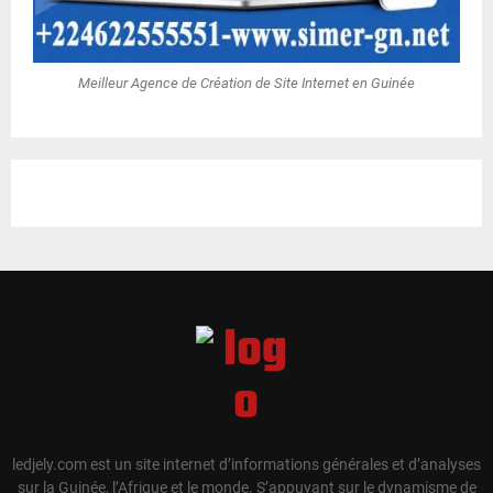
Meilleur Agence de Création de Site Internet en Guinée
ledjely.com est un site internet d’informations générales et d’analyses
sur la Guinée, l’Afrique et le monde. S’appuyant sur le dynamisme de