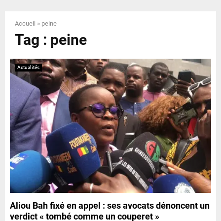
E
Accueil
»
peine
N
Tag : peine
U
Actualités
Aliou Bah fixé en appel : ses avocats dénoncent un
verdict « tombé comme un couperet »