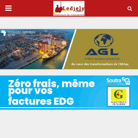
P
R
I
M
A
R
Y
M