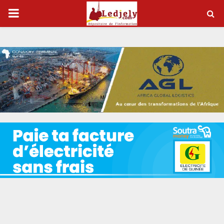
P
R
I
M
A
R
Y
M