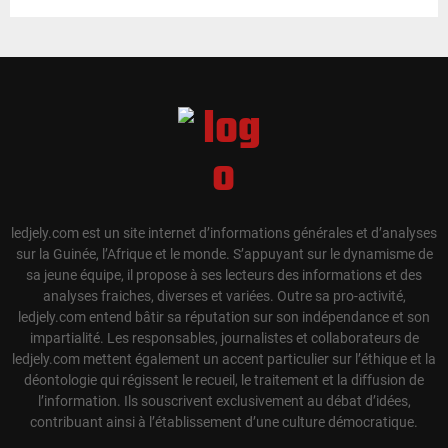
ledjely.com est un site internet d’informations générales et d’analyses
sur la Guinée, l’Afrique et le monde. S’appuyant sur le dynamisme de
sa jeune équipe, il propose à ses lecteurs des informations et des
analyses fraiches, diverses et variées. Outre sa pro-activité,
ledjely.com entend bâtir sa réputation sur son indépendance et son
impartialité. Les responsables, journalistes et collaborateurs de
ledjely.com mettent également un accent particulier sur l’éthique et la
déontologie qui régissent le recueil, le traitement et la diffusion de
l’information. Ils souscrivent exclusivement au débat d’idées,
contribuant ainsi à l’établissement d’une culture démocratique.