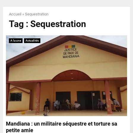
E
Accueil
»
Sequestration
N
Tag : Sequestration
U
A la une
Actualités
Mandiana : un militaire séquestre et torture sa
petite amie