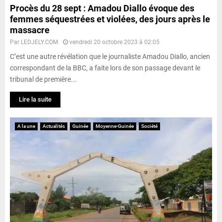
Procès du 28 sept : Amadou Diallo évoque des
femmes séquestrées et violées, des jours après le
massacre
Par
LEDJELY.COM
vendredi 20 octobre 2023 à 02:05
C’est une autre révélation que le journaliste Amadou Diallo, ancien
correspondant de la BBC, a faite lors de son passage devant le
tribunal de première...
Lire la suite
A la une
Actualités
Guinée
Moyenne-Guinée
Société