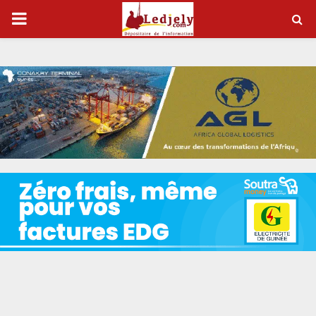
P
R
I
M
A
R
Y
M