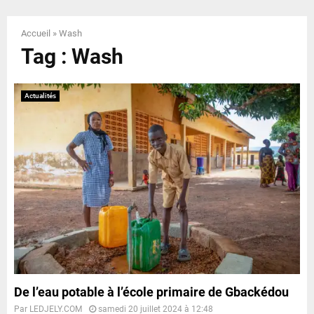
E
Accueil
»
Wash
N
Tag : Wash
U
Actualités
De l’eau potable à l’école primaire de Gbackédou
Par
LEDJELY.COM
samedi 20 juillet 2024 à 12:48