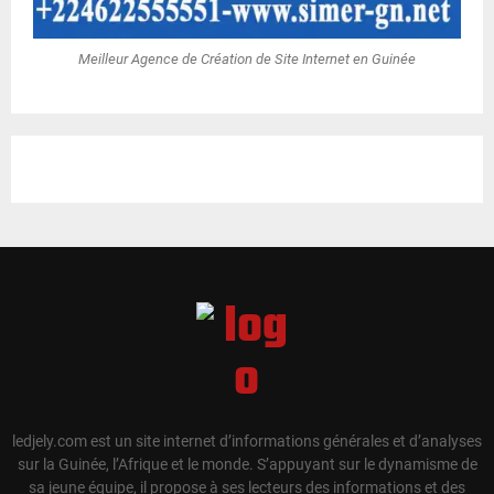
Meilleur Agence de Création de Site Internet en Guinée
ledjely.com est un site internet d’informations générales et d’analyses
sur la Guinée, l’Afrique et le monde. S’appuyant sur le dynamisme de
sa jeune équipe, il propose à ses lecteurs des informations et des