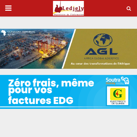
P
R
I
M
A
R
Y
M