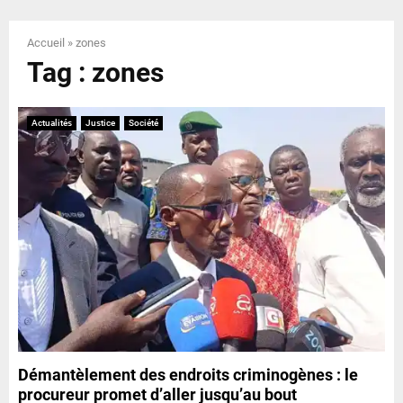
E
Accueil
»
zones
N
Tag : zones
U
Actualités
Justice
Société
Démantèlement des endroits criminogènes : le
procureur promet d’aller jusqu’au bout