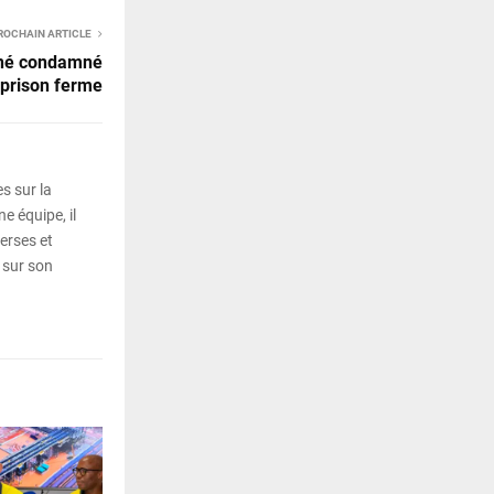
ROCHAIN ARTICLE
ané condamné
 prison ferme
s sur la
e équipe, il
erses et
 sur son