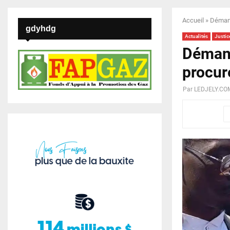
Accueil
»
Démant
gdyhdg
Actualités
Justic
Démant
procur
Par
LEDJELY.CO