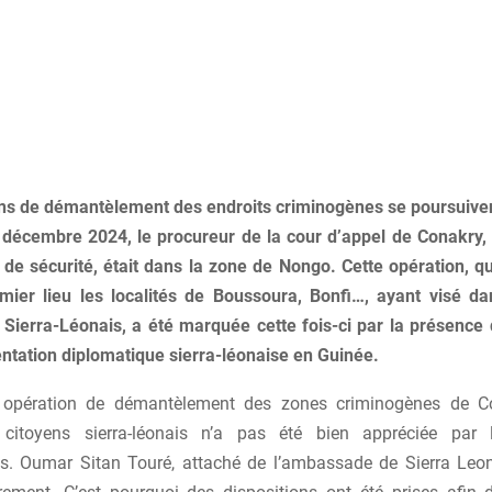
ns de démantèlement des endroits criminogènes se poursuive
 décembre 2024, le procureur de la cour d’appel de Conakry
 de sécurité, était dans la zone de Nongo. Cette opération, q
ier lieu les localités de Boussoura, Bonfi…, ayant visé d
 Sierra-Léonais, a été marquée cette fois-ci par la présence 
entation diplomatique sierra-léonaise en Guinée.
 opération de démantèlement des zones criminogènes de C
citoyens sierra-léonais n’a pas été bien appréciée par l
s. Oumar Sitan Touré, attaché de l’ambassade de Sierra Leo