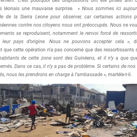
airement. C’est pourquoi des dispositions ont été prises afin d
ts léonais une mauvaise surprise.
« Nous sommes ici aujourd
 de la Sierra Leone pour observer, car certaines actions p
inéennes contre nos citoyens nous ont préoccupés. Nous ne vo
ements se reproduisent, notamment le renvoi forcé de ressortis
s leur pays d’origine. Nous ne pouvons accepter cela »,
di
 que cette opération n’a pas concerné que des ressortissants s
bitants de cette zone sont des Guinéens, et il n’y a que que
rnés. Dans ce cas, il n’y a pas de problème. Si certains de no
lés, nous les prendrons en charge à l’ambassade »,
martèle-t-il.