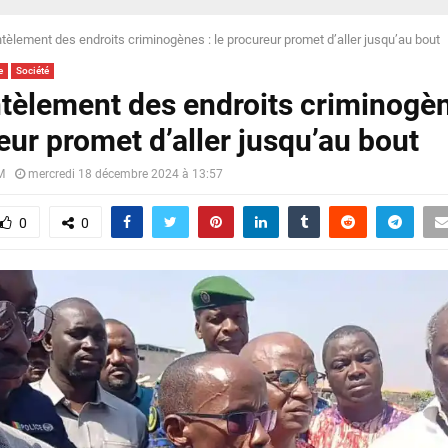
èlement des endroits criminogènes : le procureur promet d’aller jusqu’au bout
e
Société
èlement des endroits criminogène
eur promet d’aller jusqu’au bout
M
mercredi 18 décembre 2024 à 13:57
0
0