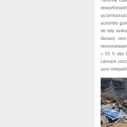
l’affirme cl
ressortissan
qu’ambassade
autorités gu
de tels évén
léonais ver
reconnaissant
«
93 % des ha
Léonais conce
sont interpel