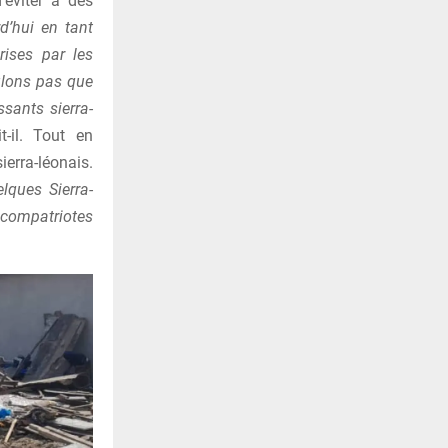
’éviter à des
’hui en tant
rises par les
ulons pas que
sants sierra-
t-il. Tout en
ierra-léonais.
lques Sierra-
s compatriotes