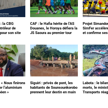
 : la CBG
CAF : le Hafia hérite de l’AS
Projet Simandou
trôleur de
Douanes, le Horoya défiera la
SimFer accélère
pour son site
JS Saoura au premier tour
et confirme ses
: « Nous finirons
Siguiri : privés de pont, les
Labota : le bilan
er l’aluminium
habitants de Sounsounkorobo
morts, le minis
néen »
prennent leur destin en main
Transports réag