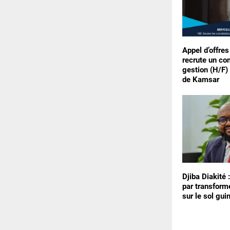
Appel d’offres
recrute un con
gestion (H/F) 
de Kamsar
Djiba Diakité 
par transform
sur le sol gui