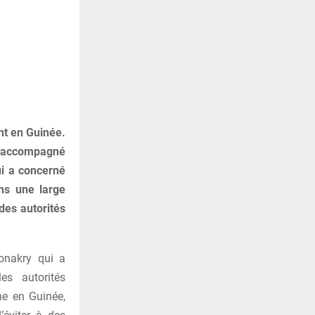
nt en Guinée.
, accompagné
ui a concerné
ans une large
des autorités
onakry qui a
es autorités
ne en Guinée,