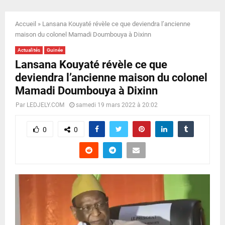
E
Accueil
»
Lansana Kouyaté révèle ce que deviendra l’ancienne
N
maison du colonel Mamadi Doumbouya à Dixinn
Actualités
Guinée
U
Lansana Kouyaté révèle ce que
deviendra l’ancienne maison du colonel
Mamadi Doumbouya à Dixinn
Par
LEDJELY.COM
samedi 19 mars 2022 à 20:02
0
0