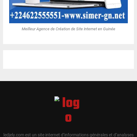
Meilleur Agence de Création de Site Internet en Guinée
ledjely.com est un site internet d’informations générales et d’analyses