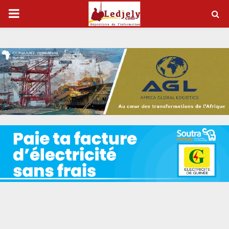
P
R
I
M
A
R
Y
M