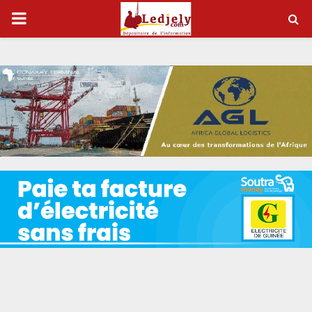
P
R
I
M
A
R
Y
M