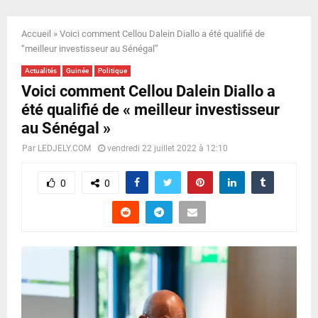
E
Accueil
»
Voici comment Cellou Dalein Diallo a été qualifié de
N
“meilleur investisseur au Sénégal”
Actualités
Guinée
Politique
U
Voici comment Cellou Dalein Diallo a
été qualifié de « meilleur investisseur
au Sénégal »
Par
LEDJELY.COM
vendredi 22 juillet 2022 à 12:10
0
0