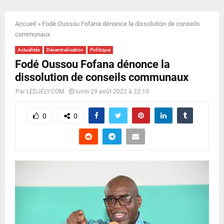
E
Accueil
»
Fodé Oussou Fofana dénonce la dissolution de conseils
N
communaux
Actualités
Décentralisation
Politique
U
Fodé Oussou Fofana dénonce la
dissolution de conseils communaux
Par
LEDJELY.COM
lundi 29 août 2022 à 22:10
0
0