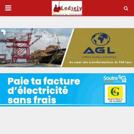
P
R
I
M
A
R
Y
M