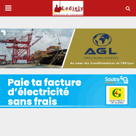
P
R
I
M
A
R
Y
M