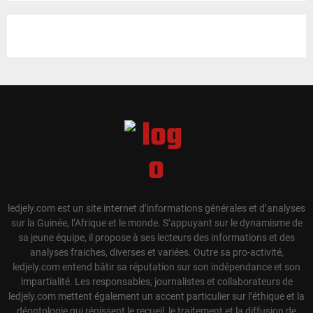
ledjely.com est un site internet d’informations générales et d’analyses
sur la Guinée, l’Afrique et le monde. S’appuyant sur le dynamisme de
sa jeune équipe, il propose à ses lecteurs des informations et des
analyses fraiches, diverses et variées. Outre sa pro-activité,
ledjely.com entend bâtir sa réputation sur son indépendance et son
impartialité. Les responsables, journalistes et collaborateurs de
ledjely.com mettent également un accent particulier sur l’éthique et la
déontologie qui régissent le recueil, le traitement et la diffusion de