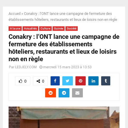
E
Accueil
»
Conakry : l’ONT lance une campagne de fermeture des
N
établissements hôteliers, restaurants et lieux de loisirs non en règle
A la une
Actualités
Culture
Guinée
Société
U
Conakry : l’ONT lance une campagne de
fermeture des établissements
hôteliers, restaurants et lieux de loisirs
non en règle
Par
LEDJELY.COM
mercredi 15 mars 2023 à 13:53
0
0