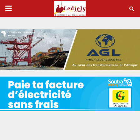
P
R
I
M
A
R
Y
M