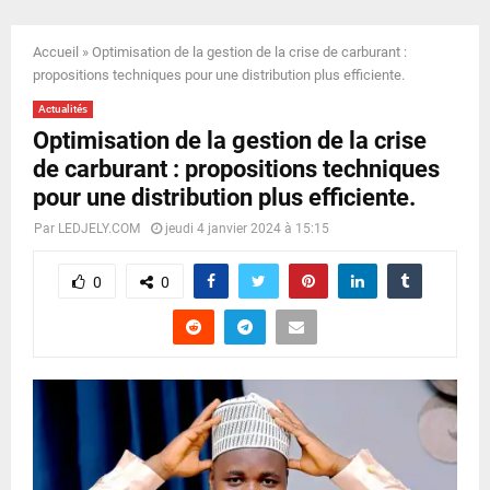
E
Accueil
»
Optimisation de la gestion de la crise de carburant :
N
propositions techniques pour une distribution plus efficiente.
Actualités
U
Optimisation de la gestion de la crise
de carburant : propositions techniques
pour une distribution plus efficiente.
Par
LEDJELY.COM
jeudi 4 janvier 2024 à 15:15
0
0