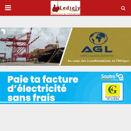
P
R
I
M
A
R
Y
M