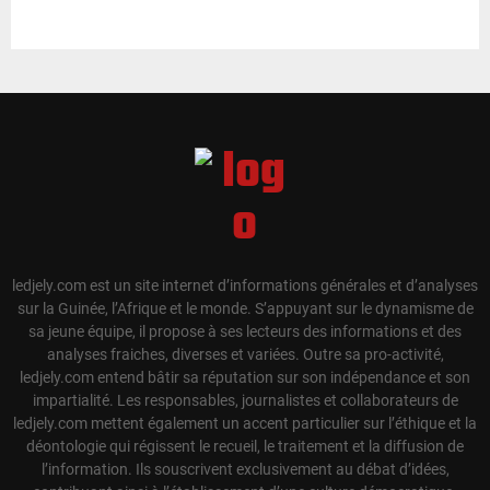
ledjely.com est un site internet d’informations générales et d’analyses
sur la Guinée, l’Afrique et le monde. S’appuyant sur le dynamisme de
sa jeune équipe, il propose à ses lecteurs des informations et des
analyses fraiches, diverses et variées. Outre sa pro-activité,
ledjely.com entend bâtir sa réputation sur son indépendance et son
impartialité. Les responsables, journalistes et collaborateurs de
ledjely.com mettent également un accent particulier sur l’éthique et la
déontologie qui régissent le recueil, le traitement et la diffusion de
l’information. Ils souscrivent exclusivement au débat d’idées,