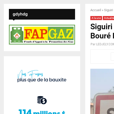
Accueil
»
Siguiri
gdyhdg
A la une
Actualit
Siguiri
Bouré 
Par
LEDJELY.CO