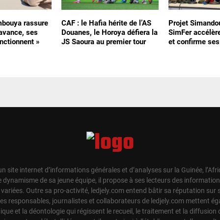
bouya rassure
CAF : le Hafia hérite de l’AS
Projet Simandou
 avance, ses
Douanes, le Horoya défiera la
SimFer accélère
onctionnent »
JS Saoura au premier tour
et confirme ses
un site internet d’informations générales et d’analyses sur la Guinée, l’Afr
e dynamisme de sa jeune équipe, il propose à ses lecteurs des information
t variées. Outre sa pro-activité, ledjely.com entend bâtir sa réputation su
Les responsables, journalistes et collaborateurs de ledjely.com mettent 
hique et la déontologie qui régissent le recueil, le traitement et la diffusion 