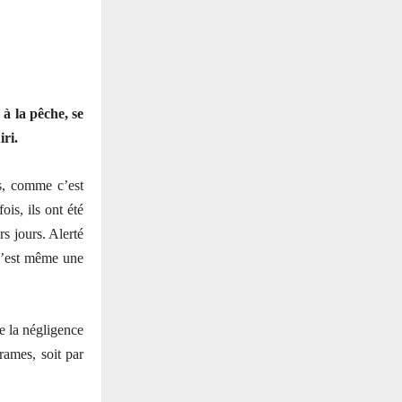
 à la pêche, se
iri.
es, comme c’est
ois, ils ont été
rs jours. Alerté
C’est même une
e la négligence
rames, soit par