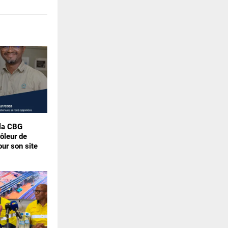
 la CBG
rôleur de
our son site