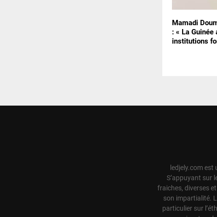
Mamadi Doum
: « La Guinée
institutions f
ledjely.com est 
S’appuyant sur l
fraiches, diverses e
son impartialité. 
particulier sur l’ét