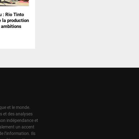
 : Rio Tinto
 la production
 ambitions
ique et le monde.
s et des analyses
r son indépendance et
également un accent
de l’information. Ils