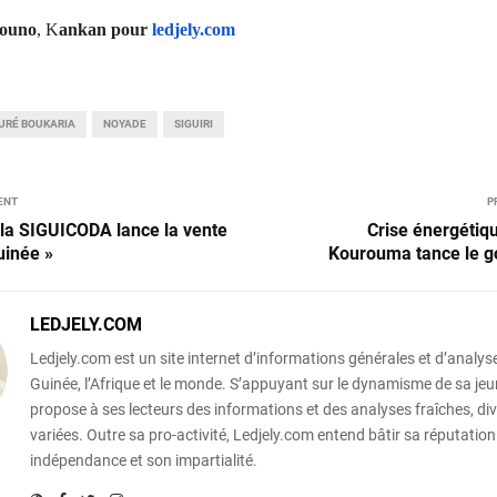
ouno
, K
ankan
pour
ledjely.com
URÉ BOUKARIA
NOYADE
SIGUIRI
ENT
P
: la SIGUICODA lance la vente
Crise énergétiqu
uinée »
Kourouma tance le 
LEDJELY.COM
Ledjely.com est un site internet d’informations générales et d’analyse
Guinée, l’Afrique et le monde. S’appuyant sur le dynamisme de sa jeun
propose à ses lecteurs des informations et des analyses fraîches, div
variées. Outre sa pro-activité, Ledjely.com entend bâtir sa réputation
indépendance et son impartialité.