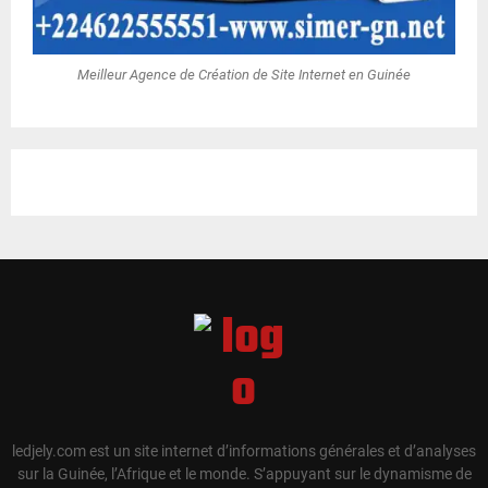
Meilleur Agence de Création de Site Internet en Guinée
ledjely.com est un site internet d’informations générales et d’analyses
sur la Guinée, l’Afrique et le monde. S’appuyant sur le dynamisme de