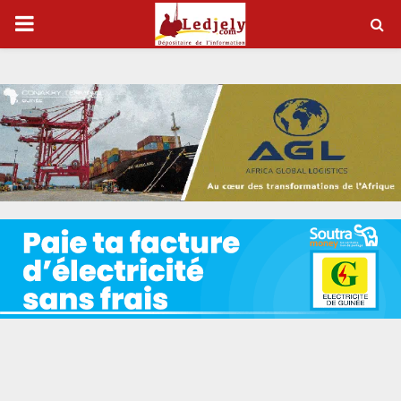
P
R
I
M
A
R
Y
M