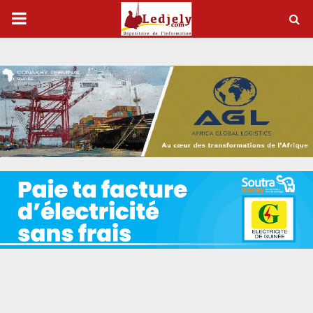
P
R
I
M
A
R
Y
M