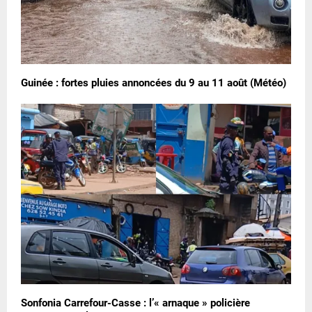
Guinée : fortes pluies annoncées du 9 au 11 août (Météo)
Sonfonia Carrefour-Casse : l’« arnaque » policière