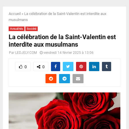
E
Accueil
»
La célébration de la Saint-Valentin est interdite aux
N
musulmans
Actualités
Société
U
La célébration de la Saint-Valentin est
interdite aux musulmans
Par
LEDJELY.COM
vendredi 14 février 2025 à 13:06
0
0