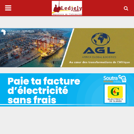
P
R
I
M
A
R
Y
M