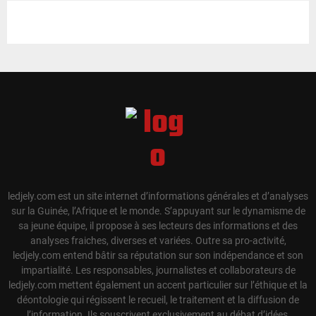
ledjely.com est un site internet d’informations générales et d’analyses
sur la Guinée, l’Afrique et le monde. S’appuyant sur le dynamisme de
sa jeune équipe, il propose à ses lecteurs des informations et des
analyses fraiches, diverses et variées. Outre sa pro-activité,
ledjely.com entend bâtir sa réputation sur son indépendance et son
impartialité. Les responsables, journalistes et collaborateurs de
ledjely.com mettent également un accent particulier sur l’éthique et la
déontologie qui régissent le recueil, le traitement et la diffusion de
l’information. Ils souscrivent exclusivement au débat d’idées,