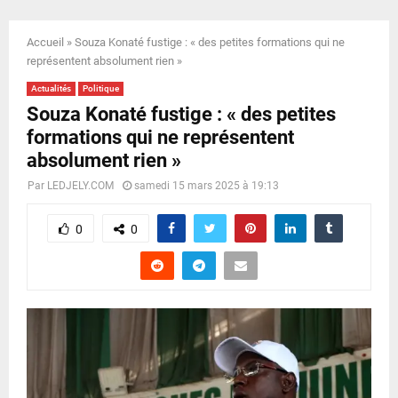
E
Accueil
»
Souza Konaté fustige : « des petites formations qui ne
N
représentent absolument rien »
Actualités
Politique
U
Souza Konaté fustige : « des petites
formations qui ne représentent
absolument rien »
Par
LEDJELY.COM
samedi 15 mars 2025 à 19:13
0
0