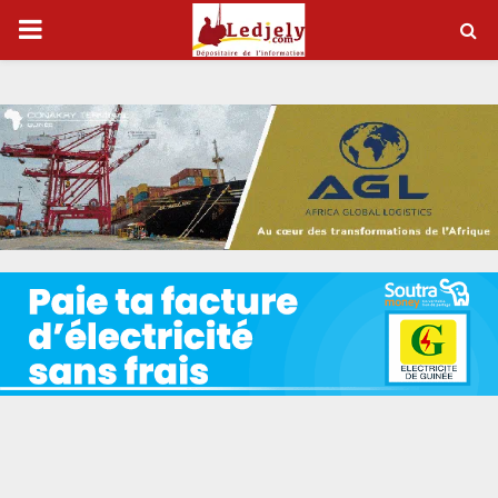
P
R
I
M
A
R
Y
M