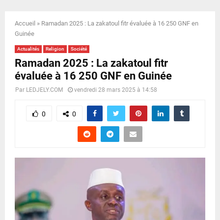
E
Accueil
»
Ramadan 2025 : La zakatoul fitr évaluée à 16 250 GNF en
N
Guinée
Actualités
Religion
Société
U
Ramadan 2025 : La zakatoul fitr
évaluée à 16 250 GNF en Guinée
Par
LEDJELY.COM
vendredi 28 mars 2025 à 14:58
0
0