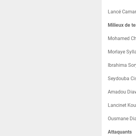
Lancé Camar
Milieux de te
Mohamed Che
Morlaye Syll
Ibrahima Sor
Seydouba Ci
Amadou Diaw
Lancinet Ko
Ousmane Diab
Attaquants