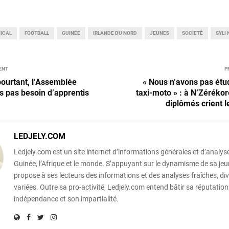
ICAL
FOOTBALL
GUINÉE
IRLANDE DU NORD
JEUNES
SOCIETÉ
SYLI
ENT
P
pourtant, l’Assemblée
« Nous n’avons pas étud
as pas besoin d’apprentis
taxi-moto » : à N’Zérékor
diplômés crient l
LEDJELY.COM
Ledjely.com est un site internet d’informations générales et d’analyse
Guinée, l’Afrique et le monde. S’appuyant sur le dynamisme de sa jeun
propose à ses lecteurs des informations et des analyses fraîches, div
variées. Outre sa pro-activité, Ledjely.com entend bâtir sa réputation
indépendance et son impartialité.