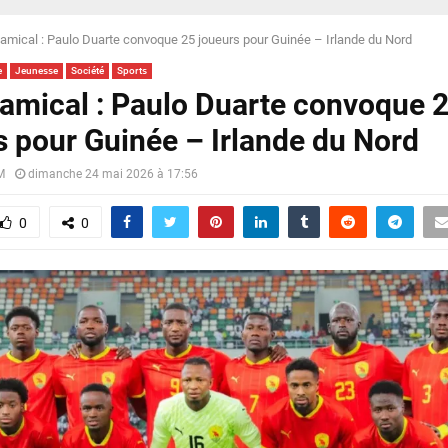
amical : Paulo Duarte convoque 25 joueurs pour Guinée – Irlande du Nord
e
Jeunesse
Société
Sports
amical : Paulo Duarte convoque 
s pour Guinée – Irlande du Nord
M
dimanche 24 mai 2026 à 17:56
0
0