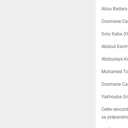
Aliou Badara
Ousmane Cam
Sory Kaba (O
Abdoul Karim
Abdoulaye K
Mohamed Tour
Ousmane Cam
Yakhouba Gn
Cette rencont
sa préparatio