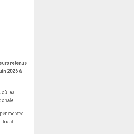
ueurs retenus
juin 2026 à
 où les
ionale.
expérimentés
 local.