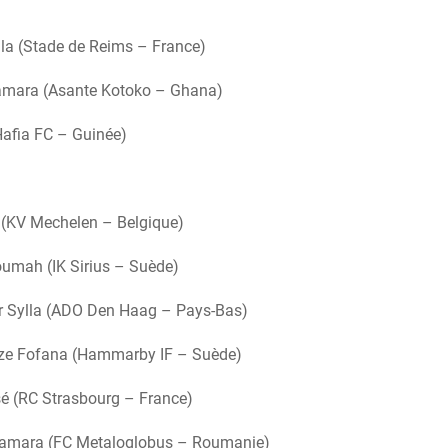
la (Stade de Reims – France)
ara (Asante Kotoko – Ghana)
Hafia FC – Guinée)
(KV Mechelen – Belgique)
mah (IK Sirius – Suède)
 Sylla (ADO Den Haag – Pays-Bas)
èze Fofana (Hammarby IF – Suède)
 (RC Strasbourg – France)
amara (FC Metaloglobus – Roumanie)