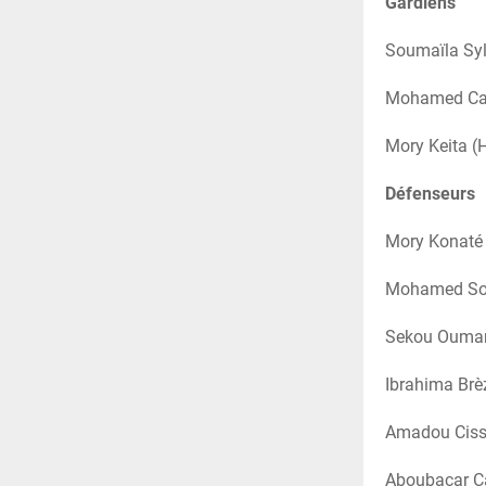
Gardiens
Soumaïla Syl
Mohamed Cam
Mory Keita (
Défenseurs
Mory Konaté 
Mohamed Sou
Sekou Oumar
Ibrahima Br
Amadou Cissé
Aboubacar C