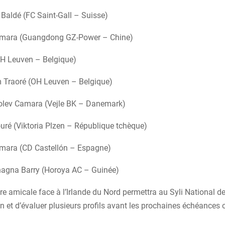
 Baldé (FC Saint-Gall – Suisse)
ara (Guangdong GZ-Power – Chine)
H Leuven – Belgique)
 Traoré (OH Leuven – Belgique)
olev Camara (Vejle BK – Danemark)
é (Viktoria Plzen – République tchèque)
ara (CD Castellón – Espagne)
agna Barry (Horoya AC – Guinée)
re amicale face à l’Irlande du Nord permettra au Syli National d
n et d’évaluer plusieurs profils avant les prochaines échéances of