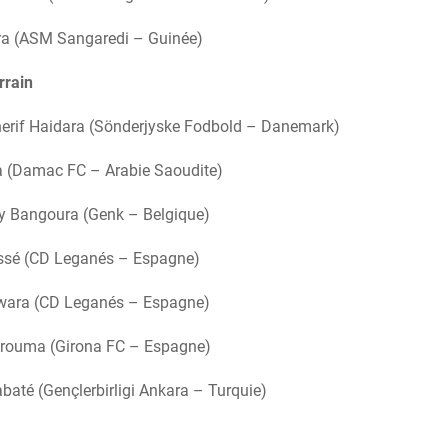
a (ASM Sangaredi – Guinée)
rrain
rif Haidara (Sönderjyske Fodbold – Danemark)
a (Damac FC – Arabie Saoudite)
y Bangoura (Genk – Belgique)
ssé (CD Leganés – Espagne)
ara (CD Leganés – Espagne)
urouma (Girona FC – Espagne)
até (Gençlerbirligi Ankara – Turquie)