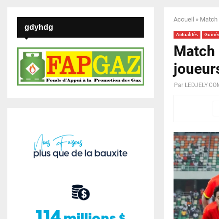
Accueil
»
Match 
gdyhdg
Actualités
Guiné
Match 
joueur
Par
LEDJELY.CO