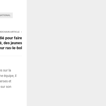
 NATIONAL
ROCHAIN ARTICLE
ié pour faire
é, des jeunes
eur ras-le-bol
s sur la
e équipe, il
erses et
 sur son