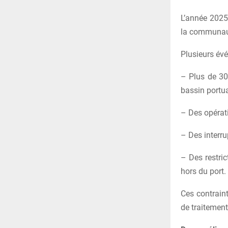
L’année 2025 
la communaut
Plusieurs évé
– Plus de 30
bassin portua
– Des opérati
– Des interrup
– Des restri
hors du port.
Ces contraint
de traitement