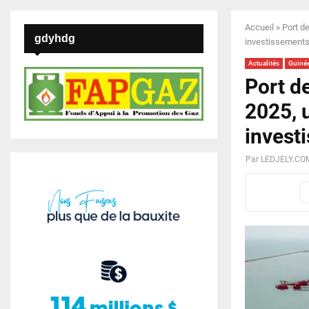
Accueil
»
Port d
gdyhdg
investissements
Actualités
Guiné
Port d
2025, 
invest
Par
LEDJELY.CO