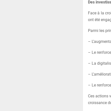
Des investis
Face à la cr
ont été engag
Parmi les pri
– L’augmenta
– Le renforc
– La digitali
– L’améliorat
– Le renforc
Ces actions v
croissance du