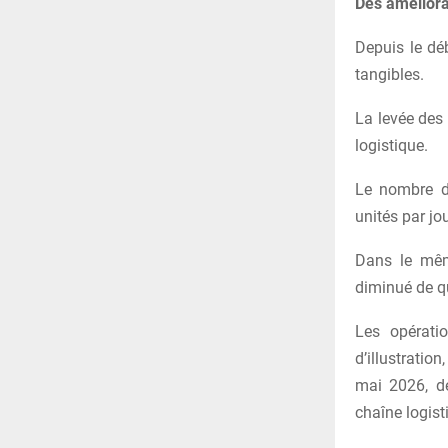
Des améliora
Depuis le dé
tangibles.
La levée des 
logistique.
Le nombre de
unités par jou
Dans le mêm
diminué de q
Les opérati
d’illustratio
mai 2026, dé
chaîne logis