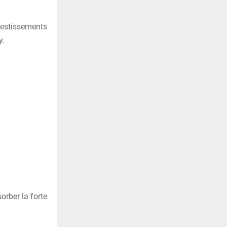
vestissements
y.
orber la forte