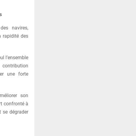
s
 des navires,
 rapidité des
eul l’ensemble
 contribution
er une forte
améliorer son
t confronté à
t se dégrader