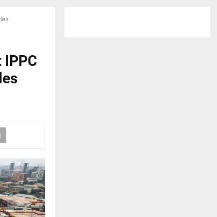
 des
t IPPC
des