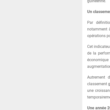
guinéenne.
Un classemen
Par définiti
notamment à 
opérations po
Cet indicateu
de la perfor
économique 
augmentatio
Autrement di
classement g
une croissan
temporairemen
Une année 20