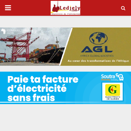
P
R
I
M
A
R
Y
M