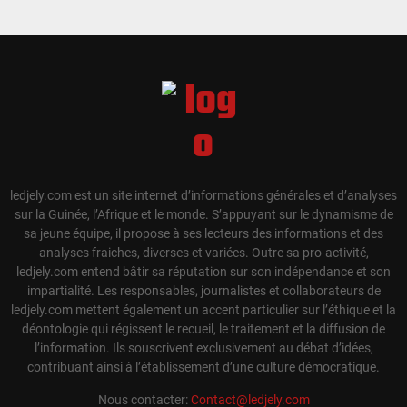
ledjely.com est un site internet d’informations générales et d’analyses
sur la Guinée, l’Afrique et le monde. S’appuyant sur le dynamisme de
sa jeune équipe, il propose à ses lecteurs des informations et des
analyses fraiches, diverses et variées. Outre sa pro-activité,
ledjely.com entend bâtir sa réputation sur son indépendance et son
impartialité. Les responsables, journalistes et collaborateurs de
ledjely.com mettent également un accent particulier sur l’éthique et la
déontologie qui régissent le recueil, le traitement et la diffusion de
l’information. Ils souscrivent exclusivement au débat d’idées,
contribuant ainsi à l’établissement d’une culture démocratique.
Nous contacter:
Contact@ledjely.com