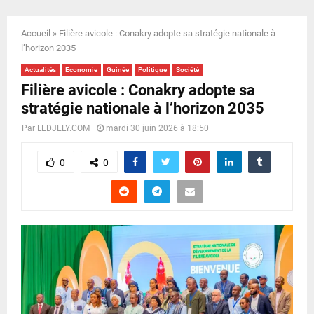
E
Accueil
»
Filière avicole : Conakry adopte sa stratégie nationale à
N
l’horizon 2035
Actualités
Economie
Guinée
Politique
Société
U
Filière avicole : Conakry adopte sa
stratégie nationale à l’horizon 2035
Par
LEDJELY.COM
mardi 30 juin 2026 à 18:50
0
0