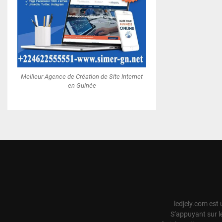
Meilleur Agence de Création de Site Internet
en Guinée
ledjely.com est 
S’appuyant sur l