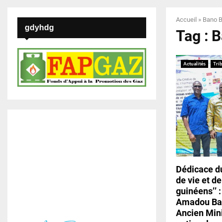
Accueil
»
Bano B
gdyhdg
Tag : 
Actualités
Tri
Dédicace du
de vie et de
guinéens’’
Amadou Ban
Ancien Mini