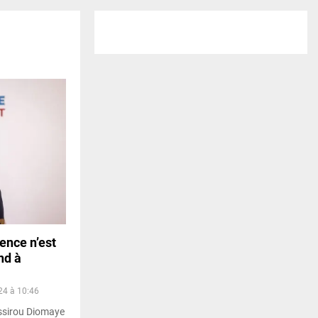
ence n’est
nd à
24 à 10:46
assirou Diomaye