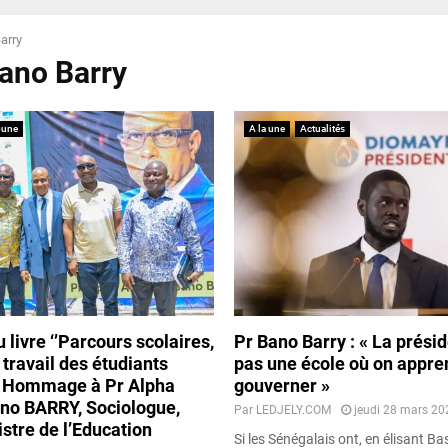
arry
Bano Barry
bune
A la une
Actualités
 livre ‘’Parcours scolaires,
Pr Bano Barry : « La présid
 travail des étudiants
pas une école où on appre
 : Hommage à Pr Alpha
gouverner »
o BARRY, Sociologue,
Par
LEDJELY.COM
jeudi 28 mars 20
stre de l’Education
Si les Sénégalais ont, en élisant B