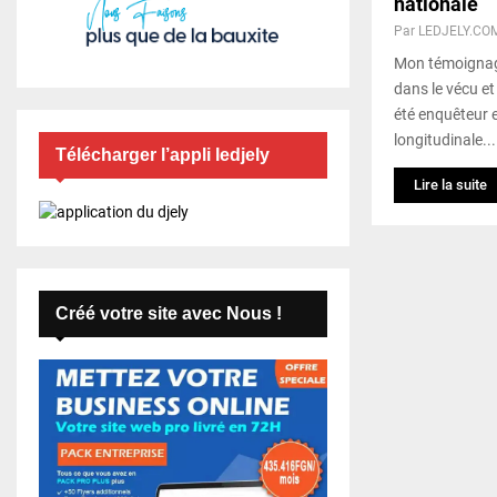
nationale
Par
LEDJELY.CO
Mon témoignage
dans le vécu et 
été enquêteur 
longitudinale...
Télécharger l’appli ledjely
Lire la suite
Créé votre site avec Nous !