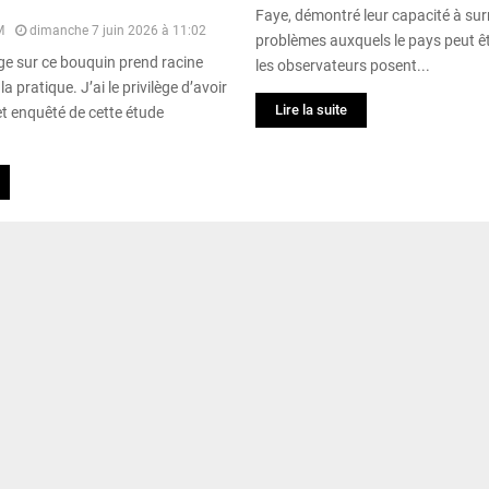
Faye, démontré leur capacité à su
M
dimanche 7 juin 2026 à 11:02
problèmes auxquels le pays peut êt
 sur ce bouquin prend racine
les observateurs posent...
la pratique. J’ai le privilège d’avoir
Lire la suite
et enquêté de cette étude