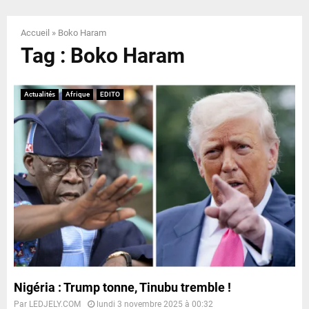
E
Accueil
»
Boko Haram
N
Tag : Boko Haram
U
Actualités
Afrique
EDITO
Nigéria : Trump tonne, Tinubu tremble !
Par
LEDJELY.COM
lundi 3 novembre 2025 à 00:32