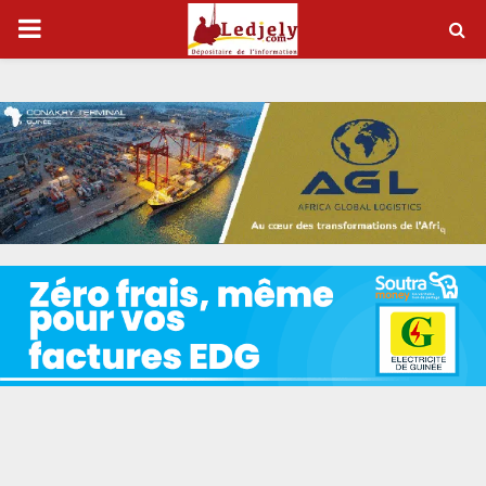
P
R
I
M
A
R
Y
M