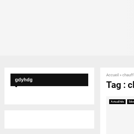
Accueil
»
chauff
gdyhdg
Tag : 
Actualités
Séc