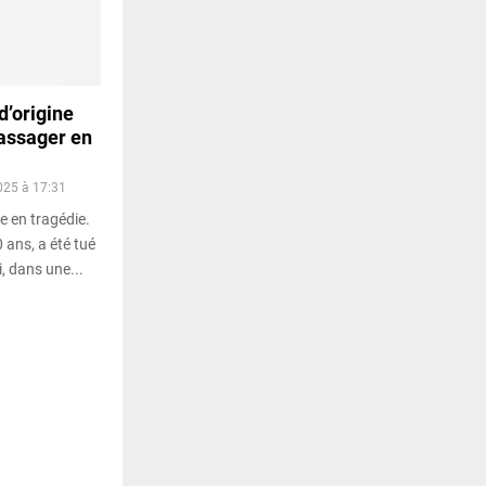
d’origine
assager en
025 à 17:31
e en tragédie.
 ans, a été tué
, dans une...