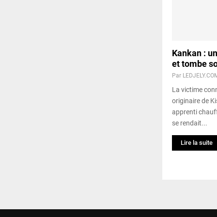
Kankan : un
et tombe s
Par
LEDJELY.CO
La victime con
originaire de Ki
apprenti chauff
se rendait...
Lire la suite