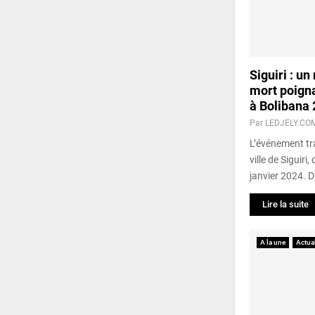
Siguiri : un
mort poigna
à Bolibana 
Par
LEDJELY.CO
L’événement tr
ville de Siguiri,
janvier 2024. D
Lire la suite
A la une
Actual