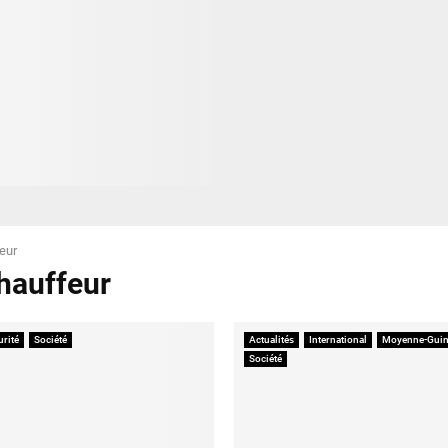
eur
chauffeur
urité
Société
Actualités
International
Moyenne-Guin
Société