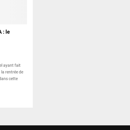
: le
l ayant fait
 la rentrée de
dans cette