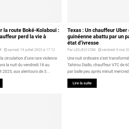
r la route Boké-Kolaboui :
Texas : Un chauffeur Uber 
auffeur perd la vie à
guinéenne abattu par un p
état d’ivresse
M
samedi 19 juillet 2025 à 17:12
Par
LEDJELY.COM
vendredi 9 mai 2
la circulation d’une rare violence
Une nuit ordinaire s’est transformé
ans la nuit du vendredi 18 au
Tahirou Diallo, chauffeur VTC de 60
et 2025, aux alentours de 3...
par balle peu après minuit mercredi
Lire la suite