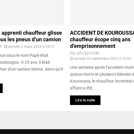
 apprenti chauffeur glisse
ACCIDENT DE KOUROUSSA 
ous les pneus d’un camion
chauffeur écope cinq ans
d’emprisonnement
M
samedi 2 mars 2024 à 09:57
Par
LEDJELY.COM
nue sous le nom Papé était
samedi 24 septembre 2022 à 10:03
ssidougou. A 23 ans, il était
Une semaine après l’accident morte
eur d’un camion benne. Alors qu’il
quinze morts et plusieurs blessés à
Kouroussa, le chauffeur incriminé 
affaire a été...
Lire la suite