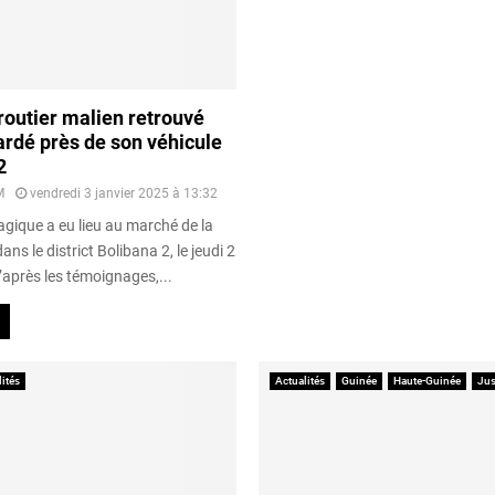
 routier malien retrouvé
rdé près de son véhicule
2
M
vendredi 3 janvier 2025 à 13:32
agique a eu lieu au marché de la
 dans le district Bolibana 2, le jeudi 2
’après les témoignages,...
ités
Actualités
Guinée
Haute-Guinée
Jus