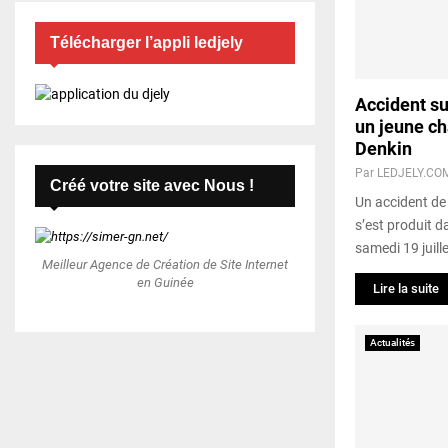
Télécharger l’appli ledjely
Accident su
un jeune ch
Denkin
Par
LEDJELY.CO
Créé votre site avec Nous !
Un accident de 
s’est produit d
samedi 19 juill
Meilleur Agence de Création de Site Internet
en Guinée
Lire la suite
Actualités