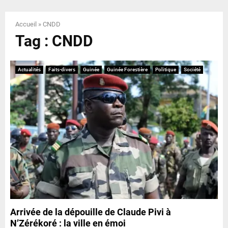
E
Accueil
»
CNDD
N
Tag : CNDD
U
Actualités
Faits-divers
Guinée
Guinée Forestière
Politique
Société
Arrivée de la dépouille de Claude Pivi à
N’Zérékoré : la ville en émoi