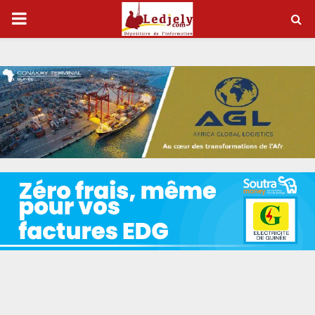
P
R
I
M
A
R
Y
M