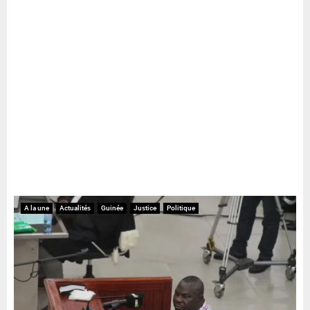
A la une
Actualités
Guinée
Justice
Politique