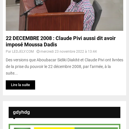
22 DECEMBRE 2008 : Claude Pivi aussi dit avoir
imposé Moussa Dadis
Par
LEDJELY.COM
mercredi 23 novembre 2022 à 13:44
Des versions que Aboubacar Sidiki Diakité et Claude Pivi ont livrées
de la prise du pouvoir le 22 décembre 2008, par l’armée, à la
suite...
Lire la suite
gdyhdg