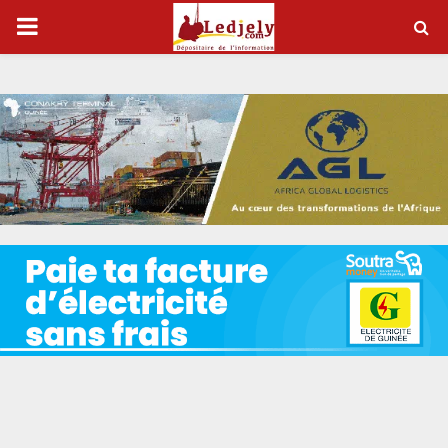
P
R
I
M
A
R
Y
M