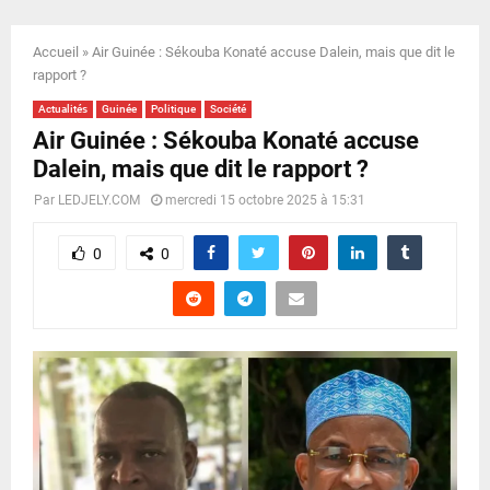
E
Accueil
»
Air Guinée : Sékouba Konaté accuse Dalein, mais que dit le
N
rapport ?
Actualités
Guinée
Politique
Société
U
Air Guinée : Sékouba Konaté accuse
Dalein, mais que dit le rapport ?
Par
LEDJELY.COM
mercredi 15 octobre 2025 à 15:31
0
0