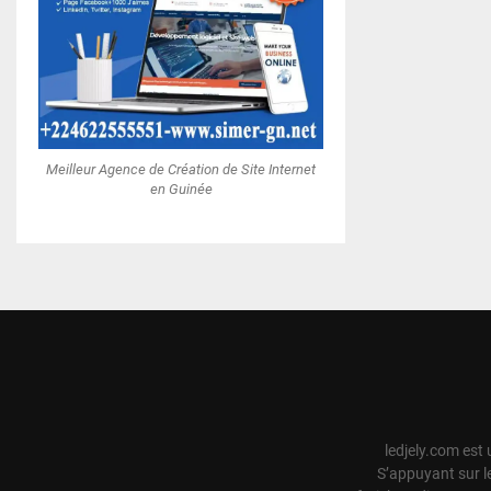
Meilleur Agence de Création de Site Internet
en Guinée
ledjely.com est 
S’appuyant sur l