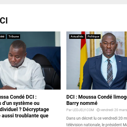
DCI
iété
Tribune
Actualités
Politique
ussa Condé DCI :
DCI : Moussa Condé limog
s d’un système ou
Barry nommé
dividuel ? Décryptage
Par
LEDJELY.COM
vendredi 20 mars
e aussi troublante que
Dans un décret lu ce vendredi 20 m
télévision nationale, le président 