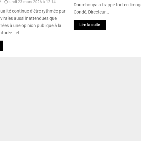
M
lundi 23 mars 2026 à 12:14
Doumbouya a frappé fort en limo
tualité continue d’être rythmée par
Condé, Directeur...
virales aussi inattendues que
Lire la suite
vrées à une opinion publique à la
aturée… et...