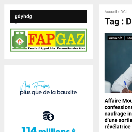
Accueil
»
DCI
gdyhdg
Tag : 
Actualités
Soc
Affaire Mo
confession
naufrage in
d’une sorti
révélatrice