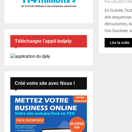
Par
LEDJELY.CO
En Guinée, l’ac
des séquences 
déroutantes, li
fois fascinée, s
Télécharger l’appli ledjely
Lire la suite
Créé votre site avec Nous !