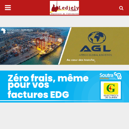
P
R
I
M
A
R
Y
M