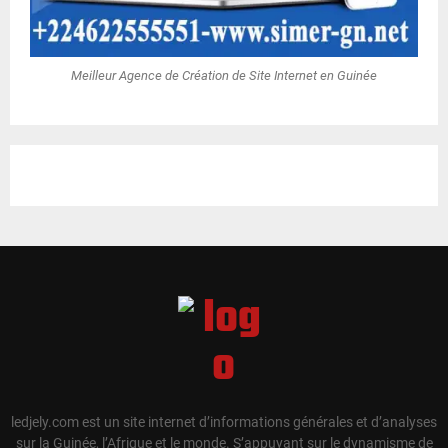
Meilleur Agence de Création de Site Internet en Guinée
ledjely.com est un site internet d’informations générales et d’analyses
sur la Guinée, l’Afrique et le monde. S’appuyant sur le dynamisme de