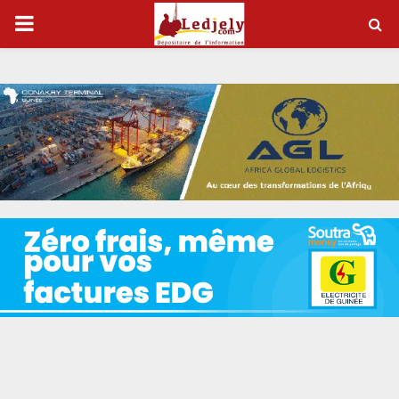
P
R
I
M
A
R
Y
M