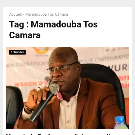
E
Accueil
»
Mamadouba Tos Camara
N
Tag : Mamadouba Tos
Camara
U
Actualités