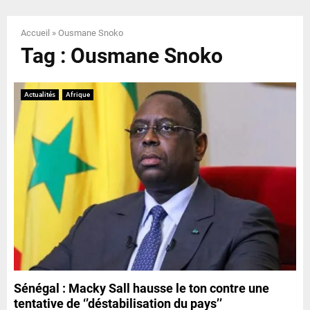
E
Accueil
»
Ousmane Snoko
N
Tag : Ousmane Snoko
U
Actualités
Afrique
Sénégal : Macky Sall hausse le ton contre une
tentative de ‘’déstabilisation du pays’’