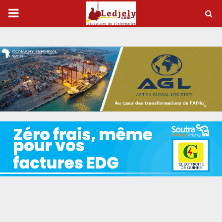
P
R
I
M
A
R
Y
M