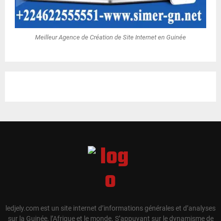
Meilleur Agence de Création de Site Internet en Guinée
ledjely.com est un site internet d’informations générales et d’analyses
sur la Guinée, l’Afrique et le monde. S’appuyant sur le dynamisme de