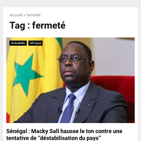
E
Accueil
»
fermeté
N
Tag : fermeté
U
Actualités
Afrique
Sénégal : Macky Sall hausse le ton contre une
tentative de ‘’déstabilisation du pays’’