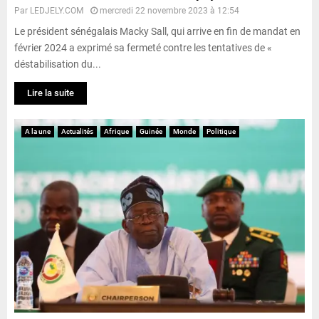
Par
LEDJELY.COM
mercredi 22 novembre 2023 à 12:54
Le président sénégalais Macky Sall, qui arrive en fin de mandat en
février 2024 a exprimé sa fermeté contre les tentatives de «
déstabilisation du...
Lire la suite
A la une
Actualités
Afrique
Guinée
Monde
Politique