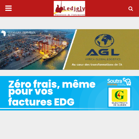
P
R
I
M
A
R
Y
M