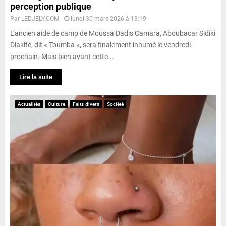
perception publique
Par
LEDJELY.COM
lundi 30 mars 2026 à 13:19
L’ancien aide de camp de Moussa Dadis Camara, Aboubacar Sidiki
Diakité, dit « Toumba », sera finalement inhumé le vendredi
prochain. Mais bien avant cette...
Lire la suite
Actualités
Culture
Faits-divers
Société