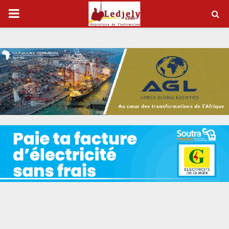
P
R
I
M
A
R
Y
M