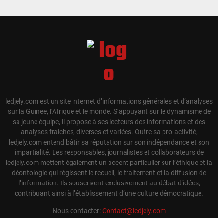
ledjely.com est un site internet d’informations générales et d’analyses
sur la Guinée, l’Afrique et le monde. S’appuyant sur le dynamisme de
sa jeune équipe, il propose à ses lecteurs des informations et des
analyses fraiches, diverses et variées. Outre sa pro-activité,
ledjely.com entend bâtir sa réputation sur son indépendance et son
impartialité. Les responsables, journalistes et collaborateurs de
ledjely.com mettent également un accent particulier sur l’éthique et la
déontologie qui régissent le recueil, le traitement et la diffusion de
l’information. Ils souscrivent exclusivement au débat d’idées,
contribuant ainsi à l’établissement d’une culture démocratique.
Nous contacter:
Contact@ledjely.com