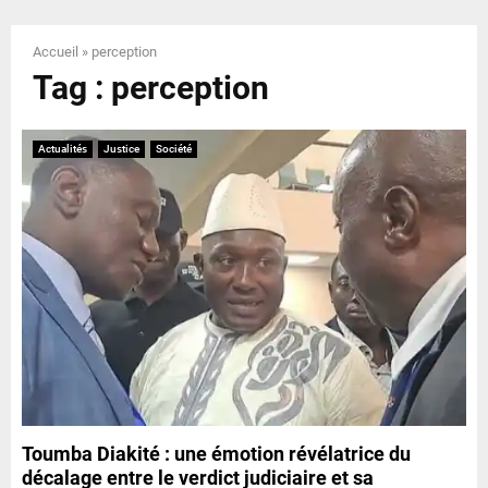
E
Accueil
»
perception
N
Tag : perception
U
Actualités
Justice
Société
Toumba Diakité : une émotion révélatrice du
décalage entre le verdict judiciaire et sa