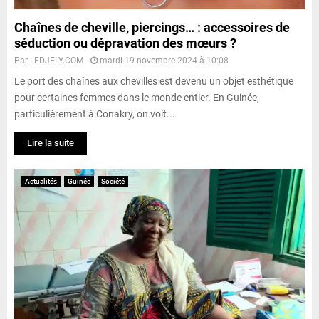
Chaînes de cheville, piercings… : accessoires de
séduction ou dépravation des mœurs ?
Par
LEDJELY.COM
mardi 19 novembre 2024 à 10:08
Le port des chaînes aux chevilles est devenu un objet esthétique
pour certaines femmes dans le monde entier. En Guinée,
particulièrement à Conakry, on voit...
Lire la suite
Actualités
Guinée
Société