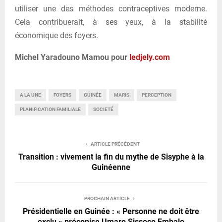
utiliser une des méthodes contraceptives moderne.
Cela contribuerait, à ses yeux, à la stabilité
économique des foyers.
Michel Yaradouno Mamou pour
ledjely.com
A LA UNE
FOYERS
GUINÉE
MARIS
PERCEPTION
PLANIFICATION FAMILIALE
SOCIETÉ
ARTICLE PRÉCÉDENT
Transition : vivement la fin du mythe de Sisyphe à la
Guinéenne
PROCHAIN ARTICLE
Présidentielle en Guinée : « Personne ne doit être
exclu » préconise Umaro Sissoco Embalo