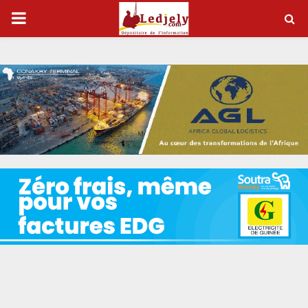
P
R
I
M
A
R
Y
M