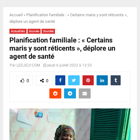
E
Accueil
»
Planification familiale : « Certains maris y sont réticents »,
N
déplore un agent de santé
Actualités
Guinée
Société
U
Planification familiale : « Certains
maris y sont réticents », déplore un
agent de santé
Par
LEDJELY.COM
jeudi 6 juillet 2023 à 13:33
0
0