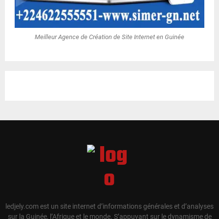
Meilleur Agence de Création de Site Internet en Guinée
ledjely.com est un site internet d’informations générales et d’analyses
sur la Guinée, l’Afrique et le monde. S’appuyant sur le dynamisme de