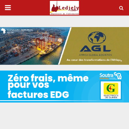
P
R
I
M
A
R
Y
M