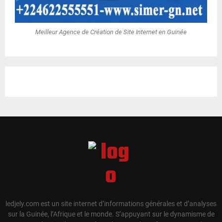
Meilleur Agence de Création de Site Internet en Guinée
ledjely.com est un site internet d’informations générales et d’analyses
sur la Guinée, l’Afrique et le monde. S’appuyant sur le dynamisme de