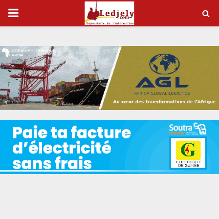
P
R
I
M
A
R
Y
M