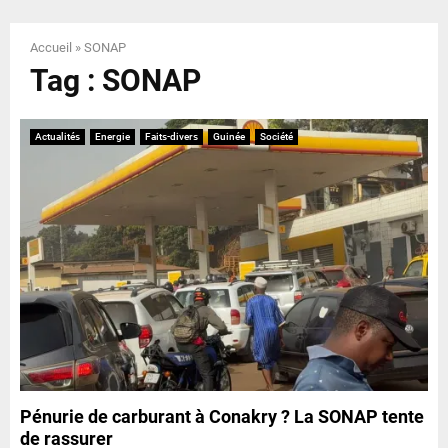
E
Accueil
»
SONAP
N
Tag : SONAP
U
Actualités
Energie
Faits-divers
Guinée
Société
Pénurie de carburant à Conakry ? La SONAP tente
de rassurer