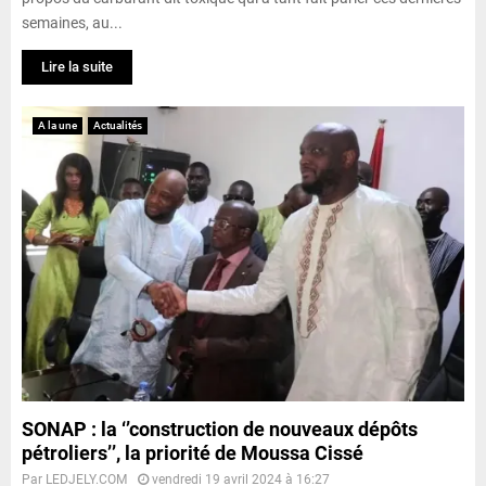
semaines, au...
Lire la suite
A la une
Actualités
SONAP : la ‘’construction de nouveaux dépôts
pétroliers’’, la priorité de Moussa Cissé
Par
LEDJELY.COM
vendredi 19 avril 2024 à 16:27