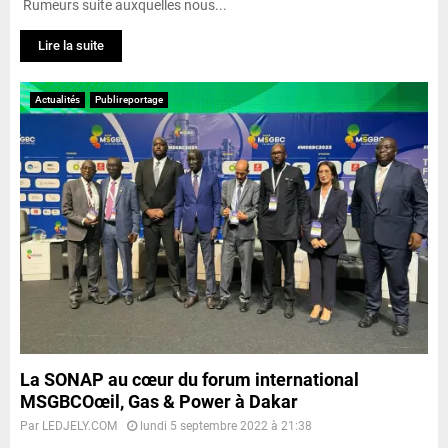
Rumeurs suite auxquelles nous...
Lire la suite
Actualités
Publireportage
La SONAP au cœur du forum international
MSGBCOœil, Gas & Power à Dakar
Par
LEDJELY.COM
lundi 5 septembre 2022 à 21:38