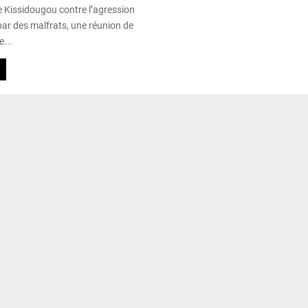
e Kissidougou contre l’agression
par des malfrats, une réunion de
e...