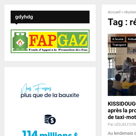
Accueil
»
réunio
gdyhdg
Tag : r
A la une
Actual
Transport
KISSIDOUGO
après la pr
de taxi-mo
Par
LEDJELY.CO
Au lendemain d