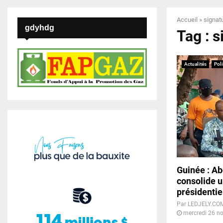
Accueil
»
signat
gdyhdg
Tag : 
Actualités
Pol
Guinée : A
consolide u
présidentie
Par
LEDJELY.CO
mercredi 26 n