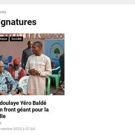
ures
signatures
itique
Société
bdoulaye Yéro Baldé
n front géant pour la
lle
M
ovembre 2025 à 07:04