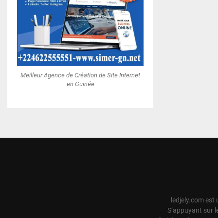
Meilleur Agence de Création de Site Internet
en Guinée
ledjely.com est 
S’appuyant sur l