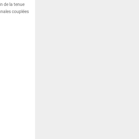
n de la tenue
unales couplées