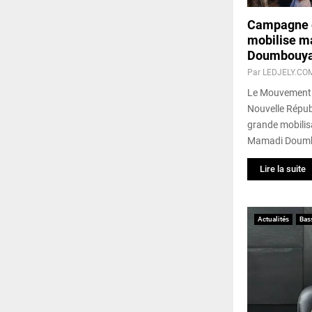
Campagne é
mobilise m
Doumbouy
Par
LEDJELY.CO
Le Mouvement H
Nouvelle Républ
grande mobilis
Mamadi Doumb
Lire la suite
Actualités
Bas