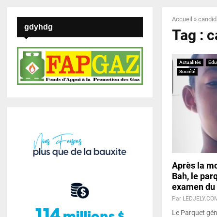
Accueil
»
candid
gdyhdg
Tag : 
Actualités
Edu
Société
Après la m
Bah, le par
examen du 
Par
LEDJELY.CO
Le Parquet géné