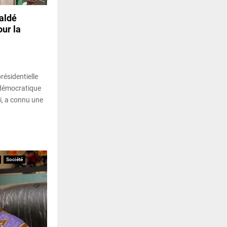
aldé
our la
résidentielle
 démocratique
, a connu une
Société