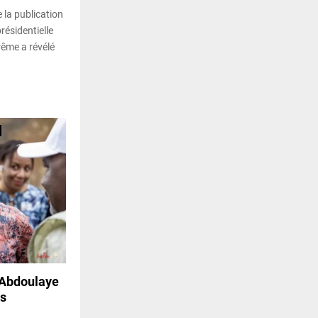
 la publication
présidentielle
ême a révélé
, Abdoulaye
ès