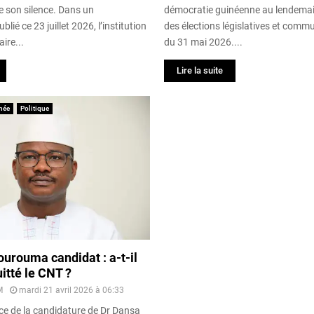
e son silence. Dans un
démocratie guinéenne au lendemai
ié ce 23 juillet 2026, l’institution
des élections législatives et comm
aire...
du 31 mai 2026....
Lire la suite
née
Politique
urouma candidat : a-t-il
itté le CNT ?
M
mardi 21 avril 2026 à 06:33
ce de la candidature de Dr Dansa