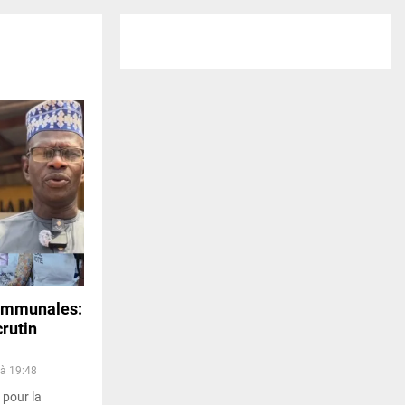
 communales:
crutin
 à 19:48
 pour la