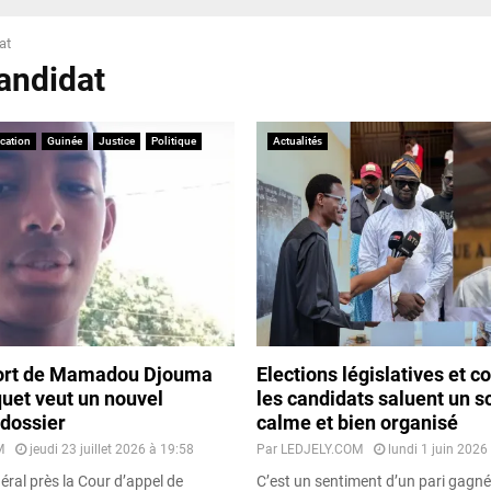
at
candidat
cation
Guinée
Justice
Politique
Actualités
ort de Mamadou Djouma
Elections législatives et
quet veut un nouvel
les candidats saluent un s
dossier
calme et bien organisé
M
jeudi 23 juillet 2026 à 19:58
Par
LEDJELY.COM
lundi 1 juin 2026
ral près la Cour d’appel de
C’est un sentiment d’un pari gagné