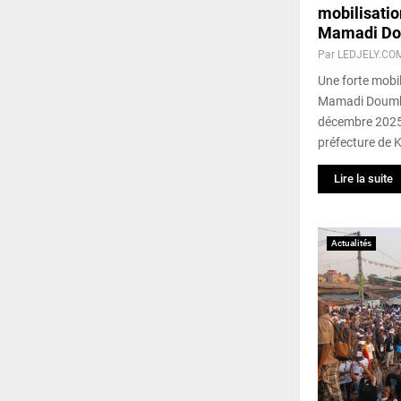
mobilisatio
Mamadi D
Par
LEDJELY.CO
Une forte mobil
Mamadi Doumbo
décembre 2025 
préfecture de 
Lire la suite
Actualités