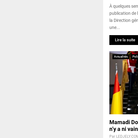
À quelques sem
publication de 
la Direction gé
une...
Lire la suite
Actualités
Pol
Mamadi Dou
n’y a ni va
Par
LEDJELY.CO