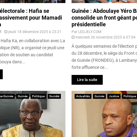
lectorale : Hafia se
Guinée : Abdoulaye Yéro B
assivement pour Mamadi
consolide un front géant p
a
présidentielle
M
jeudi 18 décembre 2025 à 23:21
Par
LEDJELY.COM
mercredi 26 novembre 2025 à 07:04
afia Ka, en collaboration avec La
À quelques semaines de l’élection p
ique (NR), a organisé ce jeudi une
du 28 décembre, le siège du Front
ation de soutien au candidat
de Guinée (FRONDEG), à Lambanyi
ouya dans...
forte affluence ce...
Lire la suite
se-Guinée
Guinée
Politique
Société
Actualités
Guinée
Justice
Politique