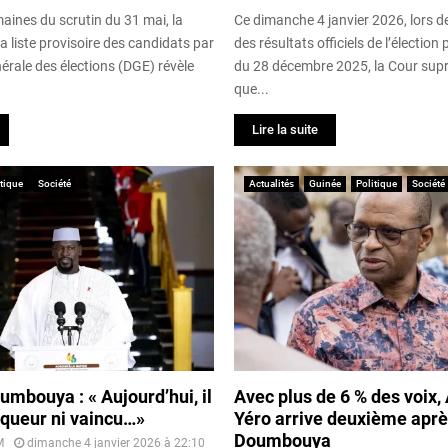
aines du scrutin du 31 mai, la
Ce dimanche 4 janvier 2026, lors de
la liste provisoire des candidats par
des résultats officiels de l’élection 
nérale des élections (DGE) révèle
du 28 décembre 2025, la Cour supr
que...
Lire la suite
itique
Société
Actualités
Guinée
Politique
Société
mbouya : « Aujourd’hui, il
Avec plus de 6 % des voix
inqueur ni vaincu…»
Yéro arrive deuxième apr
Doumbouya
M
dimanche 4 janvier 2026 à 22:10