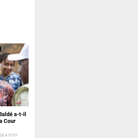
aldé a-t-il
la Cour
026 à 10:07