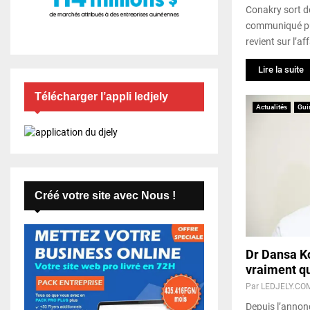
Conakry sort d
communiqué publ
revient sur l’aff
Lire la suite
Télécharger l’appli ledjely
Actualités
Gui
Créé votre site avec Nous !
Dr Dansa Ko
vraiment qu
Par
LEDJELY.CO
Depuis l’annon