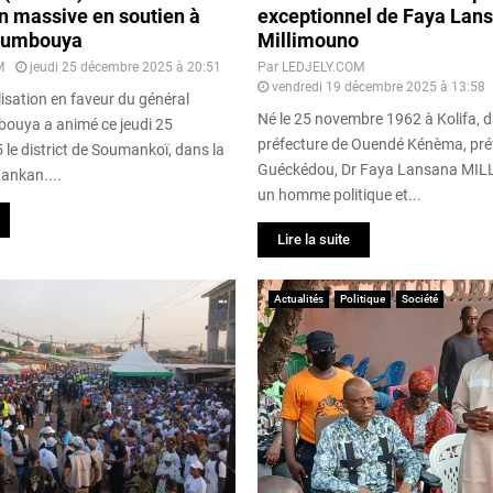
n massive en soutien à
exceptionnel de Faya Lan
oumbouya
Millimouno
M
jeudi 25 décembre 2025 à 20:51
Par
LEDJELY.COM
vendredi 19 décembre 2025 à 13:58
isation en faveur du général
Né le 25 novembre 1962 à Kolifa, d
uya a animé ce jeudi 25
préfecture de Ouendé Kénèma, pré
le district de Soumankoï, dans la
Guéckédou, Dr Faya Lansana MI
Kankan....
un homme politique et...
Lire la suite
Actualités
Politique
Société