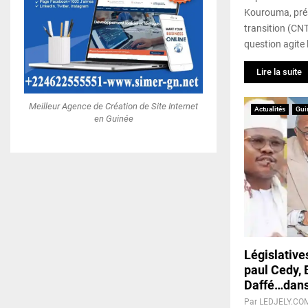
Kourouma, prés
transition (CNT
question agite l
Lire la suite
Meilleur Agence de Création de Site Internet
Actualités
Gui
en Guinée
Législativ
paul Cedy, 
Daffé…dans
Par
LEDJELY.CO