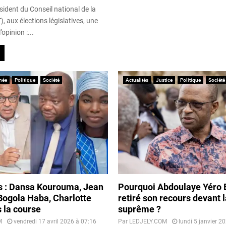
ident du Conseil national de la
), aux élections législatives, une
’opinion :...
née
Politique
Société
Actualités
Justice
Politique
Société
es : Dansa Kourouma, Jean
Pourquoi Abdoulaye Yéro B
Bogola Haba, Charlotte
retiré son recours devant 
 la course
suprême ?
M
vendredi 17 avril 2026 à 07:16
Par
LEDJELY.COM
lundi 5 janvier 2