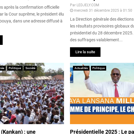
Par
LEDJELY.COM
 après la confirmation officielle
mercredi 31 décembre 2025 à 01:50
par la Cour suprême, le président élu
La Direction générale des élections
uya, dans une adresse diffusé à
les résultats provisoires globaux d
présidentiel du 28 décembre 2025.
des suffrages valablement...
Lire la suite
née
Politique
Société
Actualités
Politique
(Kankan) : une
Présidentielle 2025 : Le p