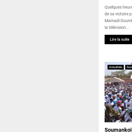
Quelques heures
de sa victoire 
Mamadi Doumbo
la télévision...
Lire la suite
Actualités
Gui
Soumankoï 