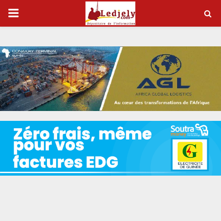
P
R
I
M
A
R
Y
M