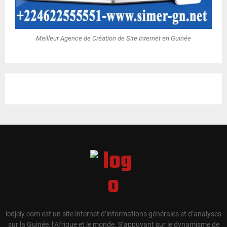
Meilleur Agence de Création de Site Internet en Guinée
ledjely.com est un site internet d’informations générales et d’analyses
sur la Guinée, l’Afrique et le monde. S’appuyant sur le dynamisme de