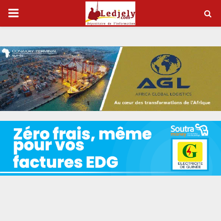
P
R
I
M
A
R
Y
M