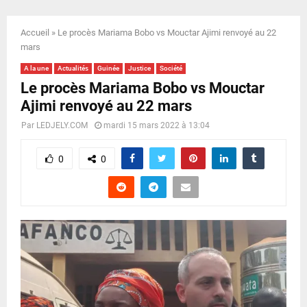
E
Accueil
»
Le procès Mariama Bobo vs Mouctar Ajimi renvoyé au 22
N
mars
A la une
Actualités
Guinée
Justice
Société
U
Le procès Mariama Bobo vs Mouctar
Ajimi renvoyé au 22 mars
Par
LEDJELY.COM
mardi 15 mars 2022 à 13:04
0
0