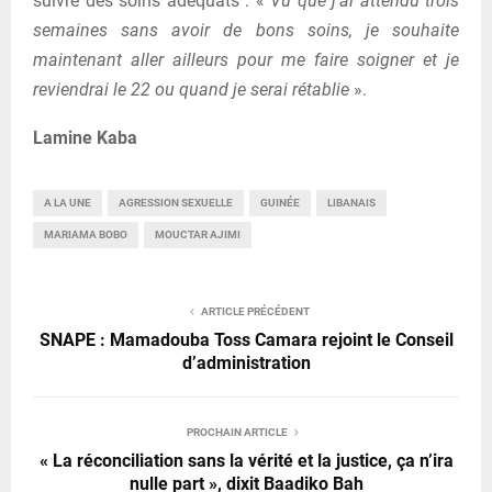
suivre des soins adéquats : «
Vu que j’ai attendu trois
semaines sans avoir de bons soins, je souhaite
maintenant aller ailleurs pour me faire soigner et je
reviendrai le 22 ou quand je serai rétablie
».
Lamine Kaba
A LA UNE
AGRESSION SEXUELLE
GUINÉE
LIBANAIS
MARIAMA BOBO
MOUCTAR AJIMI
ARTICLE PRÉCÉDENT
SNAPE : Mamadouba Toss Camara rejoint le Conseil
d’administration
PROCHAIN ARTICLE
« La réconciliation sans la vérité et la justice, ça n’ira
nulle part », dixit Baadiko Bah