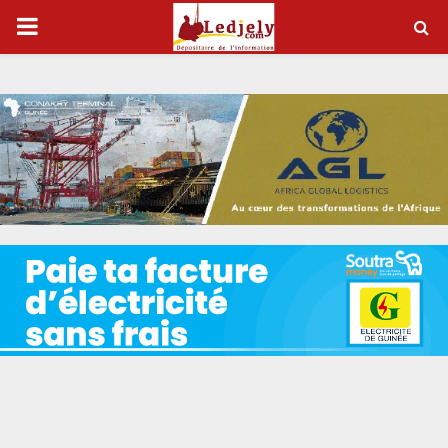
P
R
I
M
A
R
Y
M