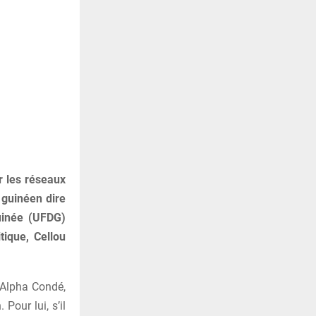
r les réseaux
 guinéen dire
uinée (UFDG)
itique, Cellou
d’Alpha Condé,
Pour lui, s’il