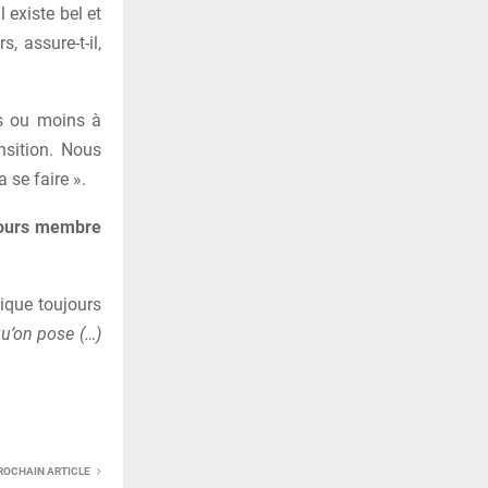
l existe bel et
, assure-t-il,
us ou moins à
nsition. Nous
 se faire ».
ujours membre
ique toujours
 qu’on pose (…)
ROCHAIN ARTICLE