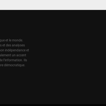
ique et le monde.
s et des analyses
r son indépendance et
également un accent
de l’information. Ils
ture démocratique.