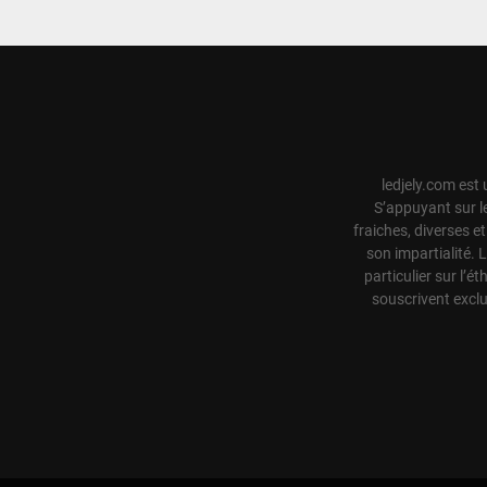
ledjely.com est 
S’appuyant sur l
fraiches, diverses e
son impartialité. 
particulier sur l’ét
souscrivent exclu