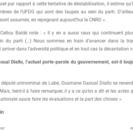
iet par rapport à cette tentative de déstabilisation, il estime qu’i
res de l’UFDG qui sont des taupes au sein du parti. D’ailleurs
 sont assumés, en rejoignant aujourd’hui le CNRD ».
 Cellou Baldé note : « Il y en a aussi ceux qui continuent pl
ein du parti (…) Nous sommes en train d’avancer dans la tra
 arriver dans l’adversité politique et en tout cas la décantation va
al Diallo, l’actuel porte-parole du gouvernement, est-il to
n député uninominal de Labé, Ousmane Gaoual Diallo se revend
Mais
, tient-il à faire remarquer,
il y a ce qu’on a dit et les actes
nationale saura faire les évaluations et la part des choses
».
in
ENT
P