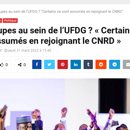
upes au sein de l’UFDG ? “Certains se sont assumés en rejoignant le CNRD”
e
Politique
upes au sein de l’UFDG ? « Certain
ssumés en rejoignant le CNRD »
M
jeudi 31 mars 2022 à 13:46
0
0