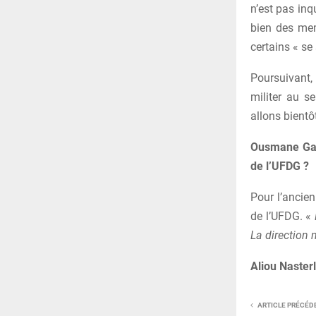
n’est pas inqu
bien des memb
certains « se
Poursuivant,
militer au s
allons bientôt
Ousmane Gaou
de l’UFDG ?
Pour l’ancie
de l’UFDG. «
La direction 
Aliou Nasterl
ARTICLE PRÉCÉD