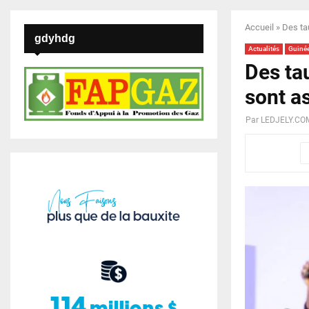
Accueil
»
Des ta
gdyhdg
Actualités
Guiné
Des ta
sont a
Par
LEDJELY.CO