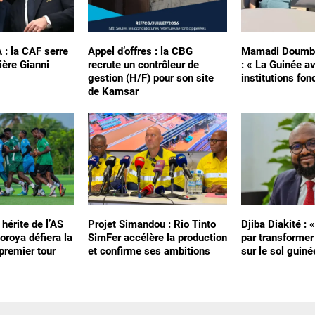
A : la CAF serre
Appel d’offres : la CBG
Mamadi Doumbo
ière Gianni
recrute un contrôleur de
: « La Guinée a
gestion (H/F) pour son site
institutions fon
de Kamsar
 hérite de l’AS
Projet Simandou : Rio Tinto
Djiba Diakité : 
oroya défiera la
SimFer accélère la production
par transformer
premier tour
et confirme ses ambitions
sur le sol guiné