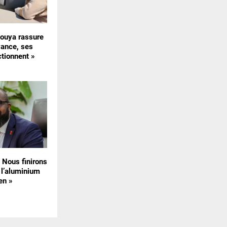
uya rassure
vance, ses
ctionnent »
« Nous finirons
 l’aluminium
en »