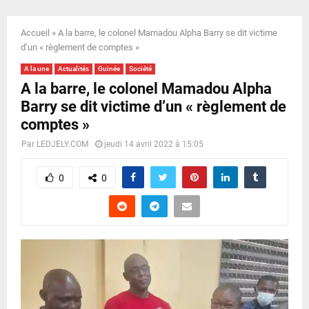
E
Accueil
»
A la barre, le colonel Mamadou Alpha Barry se dit victime
N
d’un « règlement de comptes »
A la une
Actualités
Guinée
Société
U
A la barre, le colonel Mamadou Alpha
Barry se dit victime d’un « règlement de
comptes »
Par
LEDJELY.COM
jeudi 14 avril 2022 à 15:05
0
0