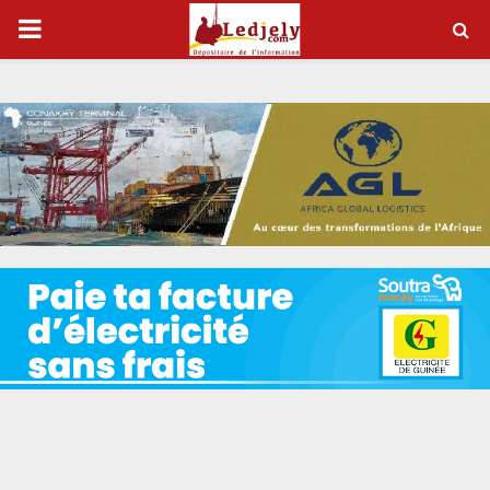
P
R
I
M
A
R
Y
M