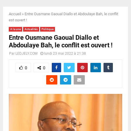
E
Accueil
»
Entre Ousmane Gaoual Diallo et Abdoulaye Bah, le conflit
N
est ouvert !
A la une
Actualités
Politique
U
Entre Ousmane Gaoual Diallo et
Abdoulaye Bah, le conflit est ouvert !
Par
LEDJELY.COM
lundi 23 mai 2022 à 21:38
0
0