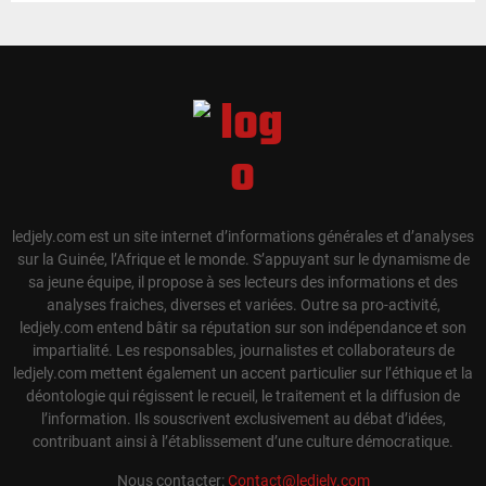
ledjely.com est un site internet d’informations générales et d’analyses
sur la Guinée, l’Afrique et le monde. S’appuyant sur le dynamisme de
sa jeune équipe, il propose à ses lecteurs des informations et des
analyses fraiches, diverses et variées. Outre sa pro-activité,
ledjely.com entend bâtir sa réputation sur son indépendance et son
impartialité. Les responsables, journalistes et collaborateurs de
ledjely.com mettent également un accent particulier sur l’éthique et la
déontologie qui régissent le recueil, le traitement et la diffusion de
l’information. Ils souscrivent exclusivement au débat d’idées,
contribuant ainsi à l’établissement d’une culture démocratique.
Nous contacter:
Contact@ledjely.com