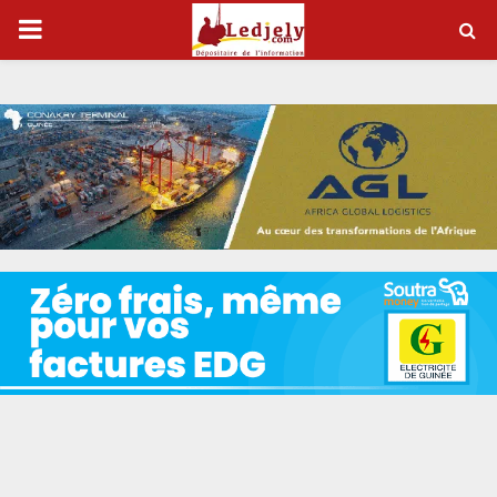
P
R
I
M
A
R
Y
M