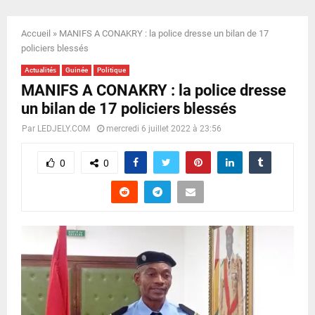
E
Accueil
»
MANIFS A CONAKRY : la police dresse un bilan de 17
N
policiers blessés
Actualités
Guinée
Politique
U
MANIFS A CONAKRY : la police dresse
un bilan de 17 policiers blessés
Par
LEDJELY.COM
mercredi 6 juillet 2022 à 23:56
0
0