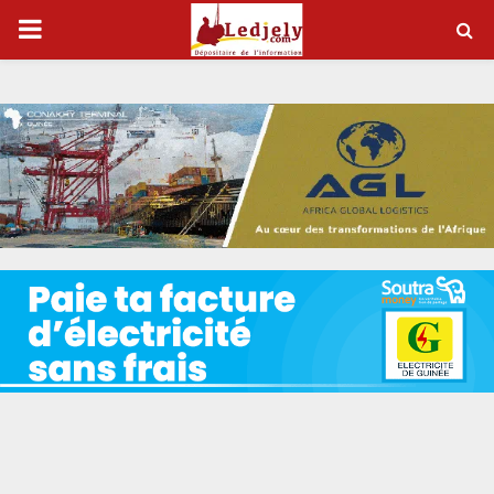
P
R
I
M
A
R
Y
M