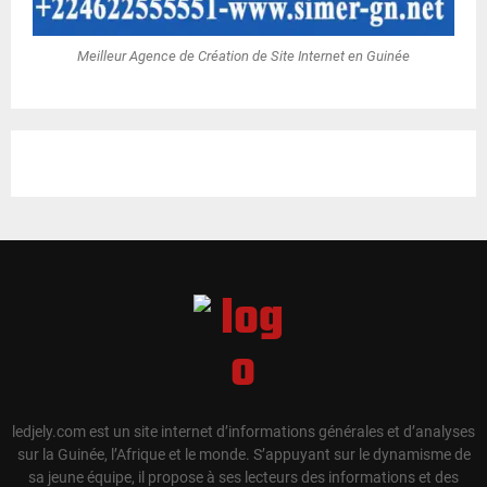
Meilleur Agence de Création de Site Internet en Guinée
ledjely.com est un site internet d’informations générales et d’analyses
sur la Guinée, l’Afrique et le monde. S’appuyant sur le dynamisme de
sa jeune équipe, il propose à ses lecteurs des informations et des