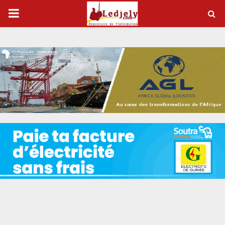
P
R
I
M
A
R
Y
M