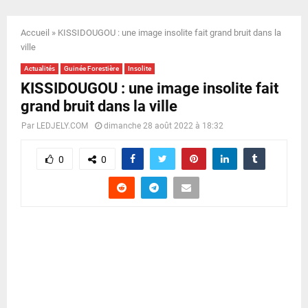
E
Accueil
»
KISSIDOUGOU : une image insolite fait grand bruit dans la
N
ville
Actualités
Guinée Forestière
Insolite
U
KISSIDOUGOU : une image insolite fait
grand bruit dans la ville
Par
LEDJELY.COM
dimanche 28 août 2022 à 18:32
0
0