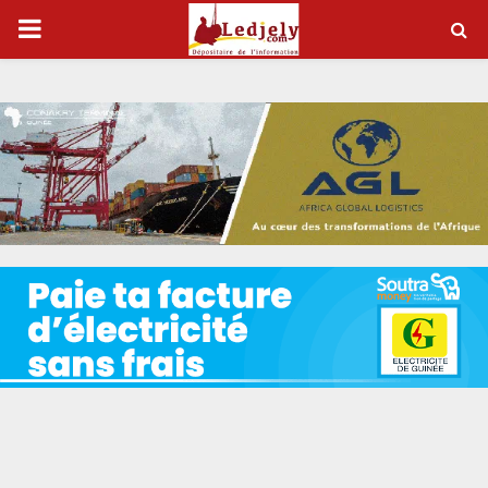
P
R
I
M
A
R
Y
M